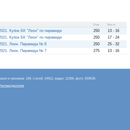
Очки
Место
021. Кубок БК "Леон" по пирамиде
250
13 - 16
021. Кубок БК "Леон" по пирамиде
250
17 - 24
2021. Леон. Пирамида № 8
250
25 - 32
2021. Леон. Пирамида № 7
275
13 - 16
школ и тренеров: 199, статей: 24912, видео: 11306, фото: 559538.
Рекламодателям