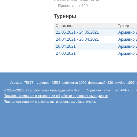
Просмотров: 590
Турниры
Статистика
Турнир
22.05.2021 - 24.05.2021
Армавир 2
24.04.2021 - 26.04.2021
Армавир 2
10.04.2021
Армавир 
27.03.2021
Армавир 
Игроков: 75677, турниров: 42533, рейтингов 1900, федераций: 836, клубов: 1897, 
© 2007–2026 Лига любителей бильярда
www.llb.su
Обратная связь
info@llb.su
Политика компании в отношении обработки персональных данных
При использовании материалов гиперссылка обязательна.