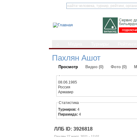
⌂
Медиа
Турниры
Рейтинги
Пахлян Ашот
Просмотр
Видео (0)
Фото (0)
М
-
08.06.1985
Россия
Армавир
Статистика
Турниров:
4
Пирамида:
4
ЛЛБ ID: 3926818
Пахлян 27 март, 2021 - 12:02