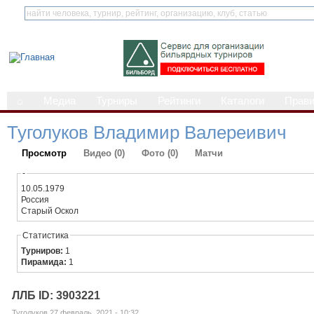
⌂
Медиа
Турниры
Рейтинги
Каталоги
Прав
Туголуков Владимир Валереивич
Просмотр
Видео (0)
Фото (0)
Матчи
-
10.05.1979
Россия
Старый Оскол
Статистика
Турниров:
1
Пирамида:
1
ЛЛБ ID: 3903221
Туголуков 27 февраль, 2021 - 10:32