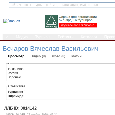
⌂
Медиа
Турниры
Рейтинги
Каталоги
Прав
Бочаров Вячеслав Васильевич
Просмотр
Видео (0)
Фото (0)
Матчи
-
19.06.1985
Россия
Воронеж
Статистика
Турниров:
1
Пирамида:
1
ЛЛБ ID: 3814142
_MECH_36_VRN 27 ноябрь, 2020 - 03:24