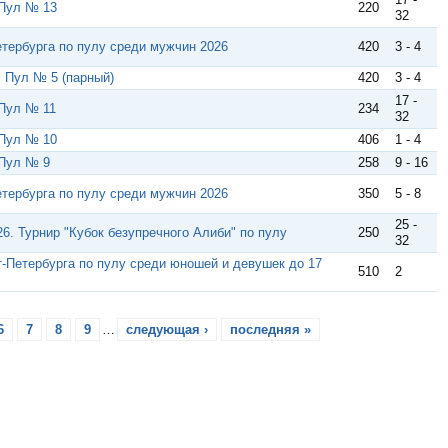
 Пул № 13
220
32
тербурга по пулу среди мужчин 2026
420
3 - 4
 Пул № 5 (парный)
420
3 - 4
17 -
 Пул № 11
234
32
 Пул № 10
406
1 - 4
 Пул № 9
258
9 - 16
тербурга по пулу среди мужчин 2026
350
5 - 8
25 -
26. Турнир "Кубок безупречного Алиби" по пулу
250
32
кт-Петербурга по пулу среди юношей и девушек до 17
510
2
6
7
8
9
…
следующая ›
последняя »