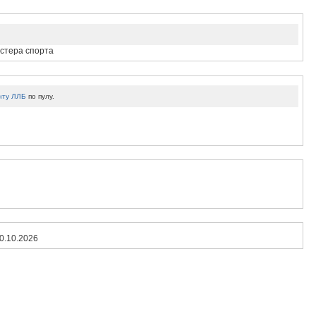
астера спорта
нту ЛЛБ
по пулу.
0.10.2026