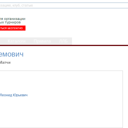
Каталоги
Правила
ЛЛБ
емович
Матчи
 Леонид Юрьевич