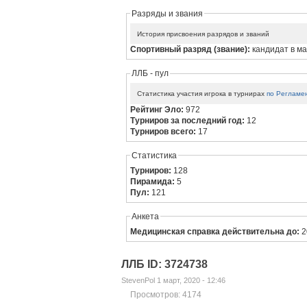
Разряды и звания
История присвоения разрядов и званий
Спортивный разряд (звание):
кандидат в м
ЛЛБ - пул
Статистика участия игрока в турнирах
по Регламе
Рейтинг Эло:
972
Турниров за последний год:
12
Турниров всего:
17
Статистика
Турниров:
128
Пирамида:
5
Пул:
121
Анкета
Медицинская справка действительна до:
2
ЛЛБ ID: 3724738
StevenPol 1 март, 2020 - 12:46
Просмотров: 4174