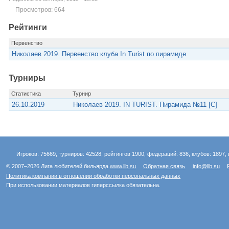
Просмотров: 664
Рейтинги
Первенство
Николаев 2019. Первенство клуба In Turist по пирамиде
Турниры
Статистика
Турнир
26.10.2019
Николаев 2019. IN TURIST. Пирамида №11 [С]
Игроков: 75669, турниров: 42528, рейтингов 1900, федераций: 836, клубов: 1897, 
© 2007–2026 Лига любителей бильярда
www.llb.su
Обратная связь
info@llb.su
Политика компании в отношении обработки персональных данных
При использовании материалов гиперссылка обязательна.