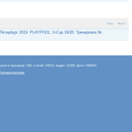
Очки
Место
-Петербург 2019. PLAYPOOL. U-Cup 19/20. Тренировка №
школ и тренеров: 199, статей: 24913, видео: 11306, фото: 559541.
Рекламодателям