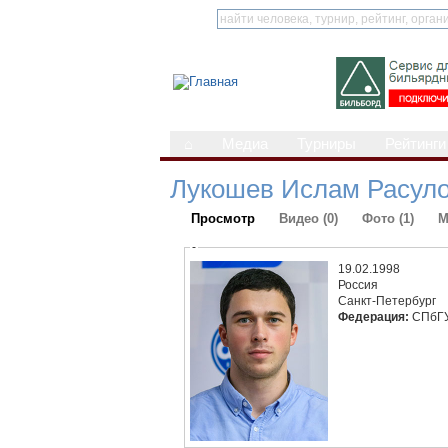
⌂
Медиа
Турниры
Рейтинги
Лукошев Ислам Расул
Просмотр
Видео (0)
Фото (1)
М
-
19.02.1998
Россия
Санкт-Петербург
Федерация:
СПбГУ