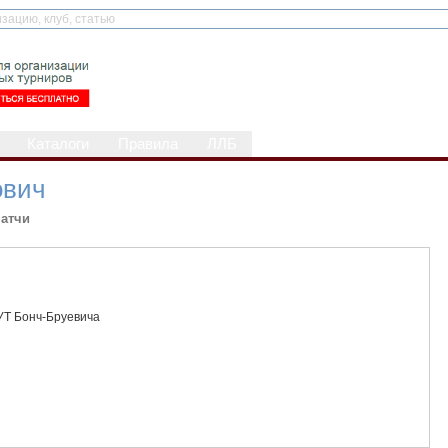
Каталоги
Правила
ЛЛБ
ович
атчи
Т Бонч-Бруевича