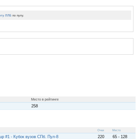
нту ЛЛБ
по пулу.
Место в рейтинге
258
Очки
Место
up #1 - Кубок вузов СПб. Пул-8
220
65 - 128