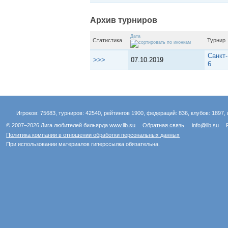
Архив турниров
Дата
Статистика
Турнир
Санкт
>>>
07.10.2019
6
Игроков: 75683, турниров: 42540, рейтингов 1900, федераций: 836, клубов: 1897, 
© 2007–2026 Лига любителей бильярда
www.llb.su
Обратная связь
info@llb.su
Политика компании в отношении обработки персональных данных
При использовании материалов гиперссылка обязательна.