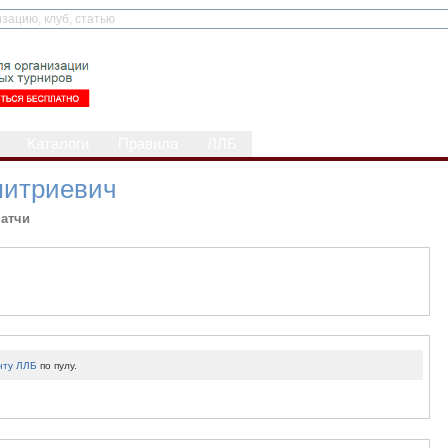
Каталоги
Правила
ЛЛБ
митриевич
атчи
нту ЛЛБ
по пулу.