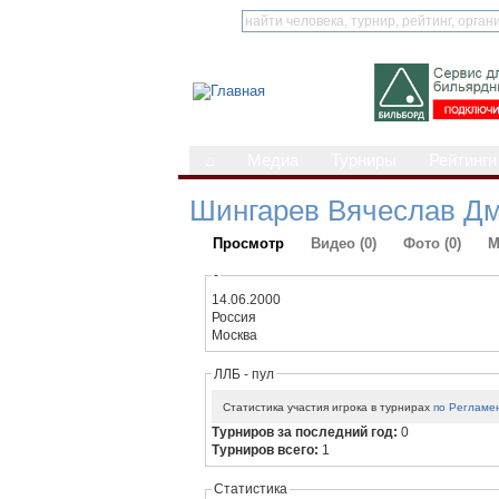
⌂
Медиа
Турниры
Рейтинги
Шингарев Вячеслав Д
Просмотр
Видео (0)
Фото (0)
М
-
14.06.2000
Россия
Москва
ЛЛБ - пул
Статистика участия игрока в турнирах
по Регламе
Турниров за последний год:
0
Турниров всего:
1
Статистика