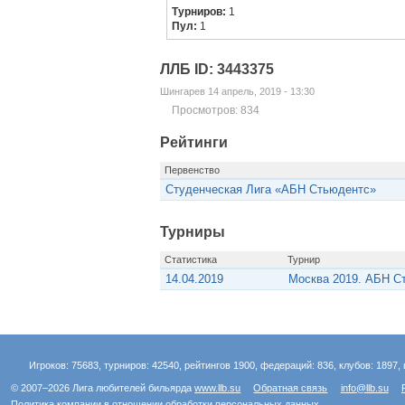
Турниров:
1
Пул:
1
ЛЛБ ID: 3443375
Шингарев 14 апрель, 2019 - 13:30
Просмотров: 834
Рейтинги
Первенство
Студенческая Лига «АБН Стьюдентс»
Турниры
Статистика
Турнир
14.04.2019
Москва 2019. АБН С
Игроков: 75683, турниров: 42540, рейтингов 1900, федераций: 836, клубов: 1897, 
© 2007–2026 Лига любителей бильярда
www.llb.su
Обратная связь
info@llb.su
Политика компании в отношении обработки персональных данных