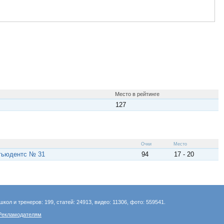
Место в рейтинге
127
Очки
Место
тьюдентс № 31
94
17 - 20
школ и тренеров: 199, статей: 24913, видео: 11306, фото: 559541.
Рекламодателям