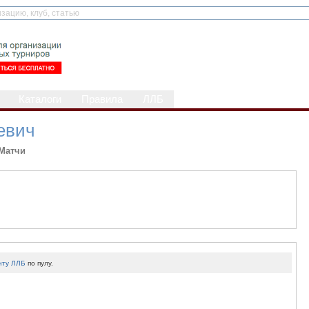
Каталоги
Правила
ЛЛБ
евич
Матчи
нту ЛЛБ
по пулу.