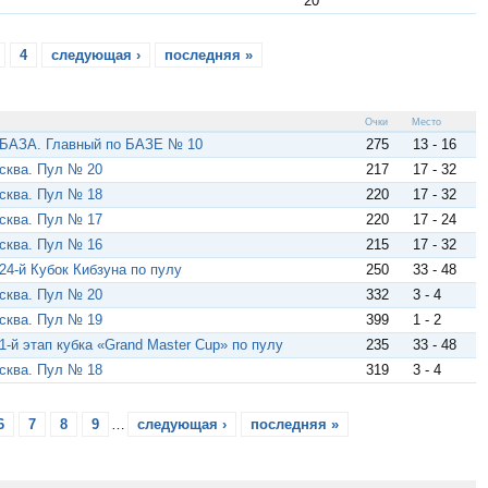
20
4
следующая ›
последняя »
Очки
Место
 БАЗА. Главный по БАЗЕ № 10
275
13 - 16
сква. Пул № 20
217
17 - 32
сква. Пул № 18
220
17 - 32
сква. Пул № 17
220
17 - 24
сква. Пул № 16
215
17 - 32
24-й Кубок Кибзуна по пулу
250
33 - 48
сква. Пул № 20
332
3 - 4
сква. Пул № 19
399
1 - 2
1-й этап кубка «Grand Master Cup» по пулу
235
33 - 48
сква. Пул № 18
319
3 - 4
6
7
8
9
…
следующая ›
последняя »