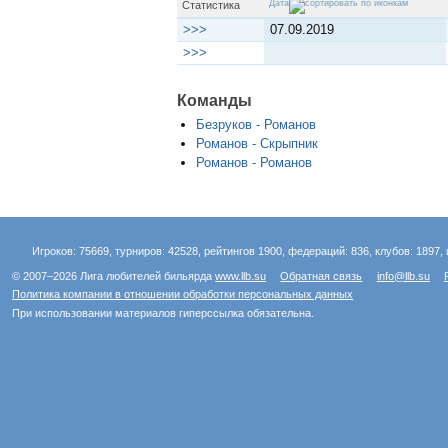
Дата
Статистика
>>>
07.09.2019
>>>
Команды
Безруков - Романов
Романов - Скрыпник
Романов - Романов
Игроков: 75669, турниров: 42528, рейтингов 1900, федераций: 836, клубов: 1897, 
© 2007–2026 Лига любителей бильярда
www.llb.su
Обратная связь
info@llb.su
Политика компании в отношении обработки персональных данных
При использовании материалов гиперссылка обязательна.