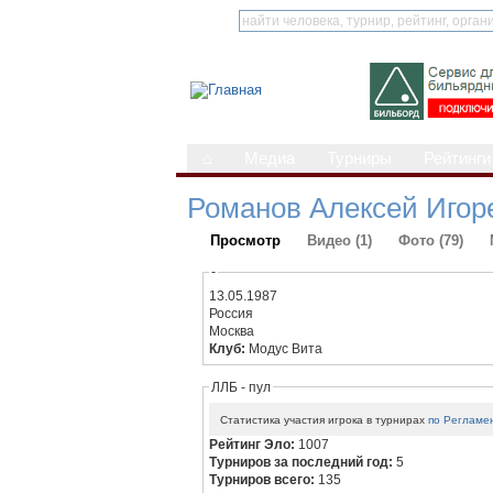
⌂
Медиа
Турниры
Рейтинги
Романов Алексей Игор
Просмотр
Видео (1)
Фото (79)
-
13.05.1987
Россия
Москва
Клуб:
Модус Вита
ЛЛБ - пул
Статистика участия игрока в турнирах
по Регламе
Рейтинг Эло:
1007
Турниров за последний год:
5
Турниров всего:
135