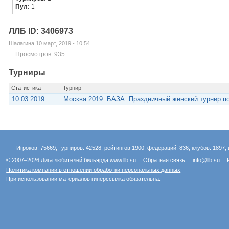
Пул:
1
ЛЛБ ID: 3406973
Шалагина 10 март, 2019 - 10:54
Просмотров: 935
Турниры
Статистика
Турнир
10.03.2019
Москва 2019. БАЗА. Праздничный женский турнир п
Игроков: 75669, турниров: 42528, рейтингов 1900, федераций: 836, клубов: 1897, 
© 2007–2026 Лига любителей бильярда
www.llb.su
Обратная связь
info@llb.su
Политика компании в отношении обработки персональных данных
При использовании материалов гиперссылка обязательна.