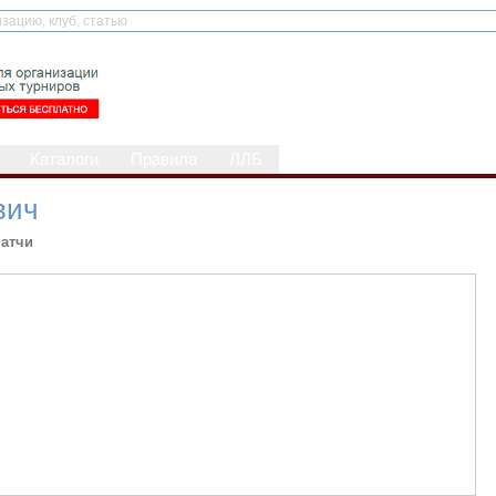
Каталоги
Правила
ЛЛБ
вич
атчи