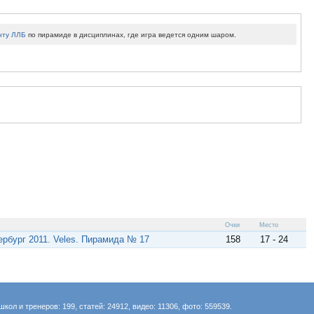
нту ЛЛБ
по пирамиде в дисциплинах, где игра ведется одним шаром.
Очки
Место
ербург 2011. Veles. Пирамида № 17
158
17 - 24
школ и тренеров: 199, статей: 24912, видео: 11306, фото: 559539.