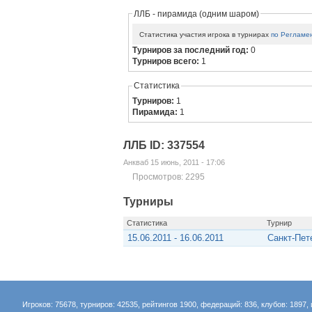
ЛЛБ - пирамида (одним шаром)
Статистика участия игрока в турнирах
по Регламе
Турниров за последний год:
0
Турниров всего:
1
Статистика
Турниров:
1
Пирамида:
1
ЛЛБ ID: 337554
Анкваб 15 июнь, 2011 - 17:06
Просмотров: 2295
Турниры
Статистика
Турнир
15.06.2011 - 16.06.2011
Санкт-Пет
Игроков: 75678, турниров: 42535, рейтингов 1900, федераций: 836, клубов: 1897, 