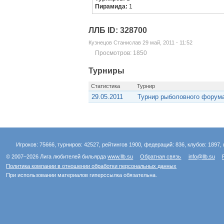
Пирамида:
1
ЛЛБ ID: 328700
Кузнецов Станислав 29 май, 2011 - 11:52
Просмотров: 1850
Турниры
Статистика
Турнир
29.05.2011
Турнир рыболовного форума
Игроков: 75666, турниров: 42527, рейтингов 1900, федераций: 836, клубов: 1897, 
© 2007–2026 Лига любителей бильярда
www.llb.su
Обратная связь
info@llb.su
Политика компании в отношении обработки персональных данных
При использовании материалов гиперссылка обязательна.