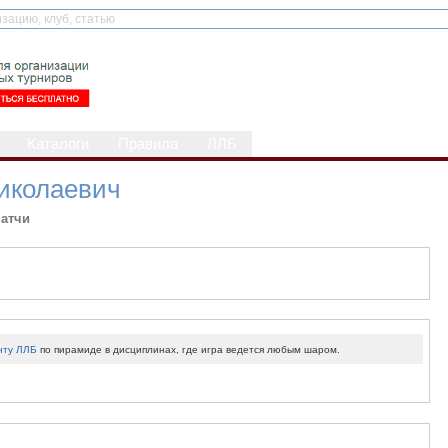
Каталоги
Правила
ЛЛБ
иколаевич
атчи
нту ЛЛБ
по пирамиде в дисциплинах, где игра ведется любым шаром.