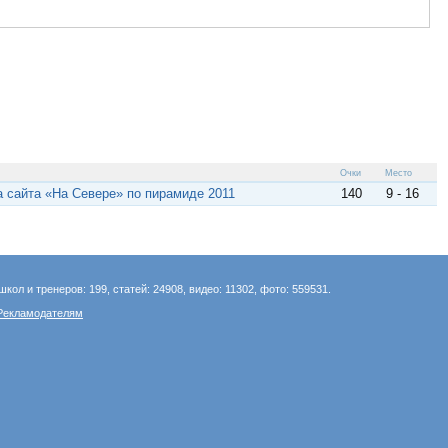
Очки
Место
 сайта «На Севере» по пирамиде 2011
140
9 - 16
школ и тренеров: 199, статей: 24908, видео: 11302, фото: 559531.
Рекламодателям