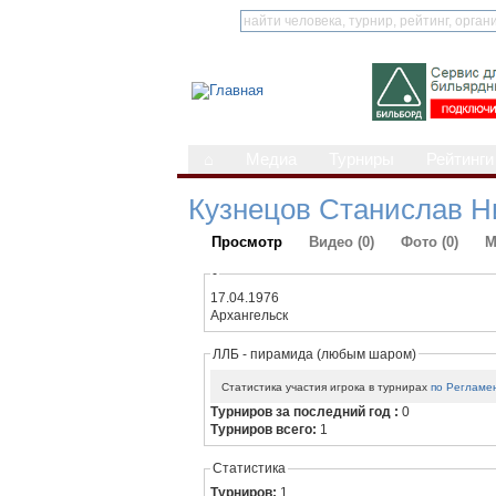
⌂
Медиа
Турниры
Рейтинги
Кузнецов Станислав Н
Просмотр
Видео (0)
Фото (0)
М
-
17.04.1976
Архангельск
ЛЛБ - пирамида (любым шаром)
Статистика участия игрока в турнирах
по Регламе
Турниров за последний год :
0
Турниров всего:
1
Статистика
Турниров:
1