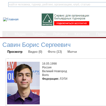
⌂
Медиа
Турниры
Рейтинги
Каталоги
Прав
Савин Борис Сергеевич
Просмотр
Видео (0)
Фото (13)
Матчи
-
16.05.1998
Россия
Великий Новгород
Boris
Федерация:
ЛЭТИ