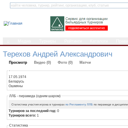
⌂
Медиа
Турниры
Рейтинги
Каталоги
Прав
Терехов Андрей Александрович
Просмотр
Видео (0)
Фото (0)
Матчи
-
17.05.1974
Беларусь
Ошмяны
ЛЛБ - пирамида (одним шаром)
Статистика участия игрока в турнирах
по Регламенту ЛЛБ
по пирамиде в дисципли
Турниров за последний год:
0
Турниров всего:
1
Статистика