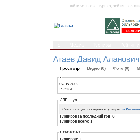
⌂
Медиа
Турниры
Рейтинги
Атаев Давид Аланович
Просмотр
Видео (0)
Фото (0)
М
-
04.06.2002
Россия
ЛЛБ - пул
Статистика участия игрока в турнирах
по Регламе
Турниров за последний год:
0
Турниров всего:
1
Статистика
Турниров:
1