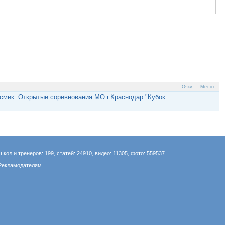
Очки
Место
смик. Открытые соревнования МО г.Краснодар "Кубок
школ и тренеров: 199, статей: 24910, видео: 11305, фото: 559537.
Рекламодателям