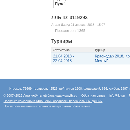
Пул:
1
ЛЛБ ID: 3119293
Атаев Давид 21 апрель, 2018 - 15:07
Просмотров: 1365
Турниры
Статистика
Турнир
21.04.2018 -
Краснодар 2018. Ко
22.04.2018
Мечты"
Игроков: 75669, турниров: 42528, рейтингов 1900, федераций: 836, клубов: 1897, 
© 2007–2026 Лига любителей бильярда
www.llb.su
Обратная связь
info@llb.su
Политика компании в отношении обработки персональных данных
При использовании материалов гиперссылка обязательна.