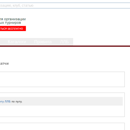
Каталоги
Правила
ЛЛБ
атчи
нту ЛЛБ
по пулу.