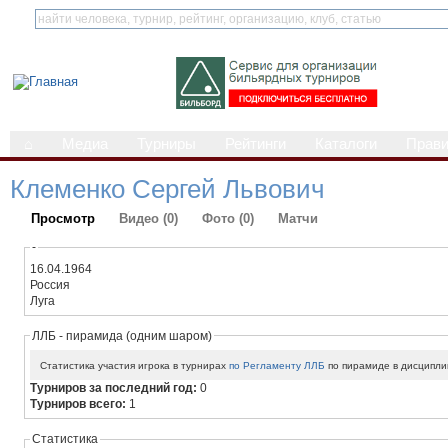
⌂
Медиа
Турниры
Рейтинги
Каталоги
Прав
Клеменко Сергей Львович
Просмотр
Видео (0)
Фото (0)
Матчи
-
16.04.1964
Россия
Луга
ЛЛБ - пирамида (одним шаром)
Статистика участия игрока в турнирах
по Регламенту ЛЛБ
по пирамиде в дисципли
Турниров за последний год:
0
Турниров всего:
1
Статистика