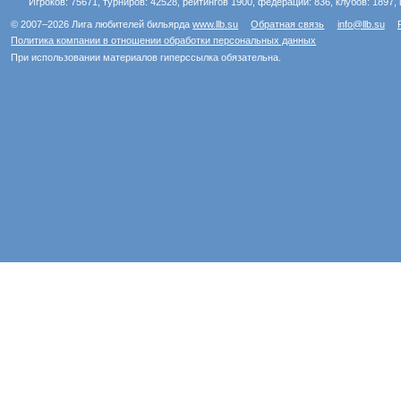
Игроков: 75671, турниров: 42528, рейтингов 1900, федераций: 836, клубов: 1897, 
© 2007–2026 Лига любителей бильярда
www.llb.su
Обратная связь
info@llb.su
Политика компании в отношении обработки персональных данных
При использовании материалов гиперссылка обязательна.