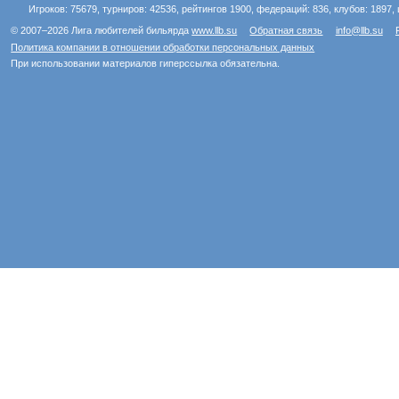
Игроков: 75679, турниров: 42536, рейтингов 1900, федераций: 836, клубов: 1897, 
© 2007–2026 Лига любителей бильярда
www.llb.su
Обратная связь
info@llb.su
Политика компании в отношении обработки персональных данных
При использовании материалов гиперссылка обязательна.