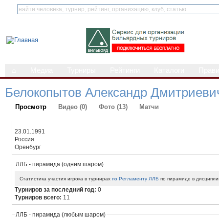
⌂
Медиа
Турниры
Рейтинги
Каталоги
Прав
Белокопытов Александр Дмитриеви
Просмотр
Видео (0)
Фото (13)
Матчи
-
23.01.1991
Россия
Оренбург
ЛЛБ - пирамида (одним шаром)
Статистика участия игрока в турнирах
по Регламенту ЛЛБ
по пирамиде в дисципли
Турниров за последний год:
0
Турниров всего:
11
ЛЛБ - пирамида (любым шаром)