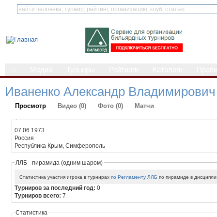
⌂
Медиа
Турниры
Рейтинги
Каталоги
Прав
Иваненко Александр Владимирович
Просмотр
Видео (0)
Фото (0)
Матчи
-
07.06.1973
Россия
Республика Крым, Симферополь
ЛЛБ - пирамида (одним шаром)
Статистика участия игрока в турнирах
по Регламенту ЛЛБ
по пирамиде в дисципли
Турниров за последний год:
0
Турниров всего:
7
Статистика