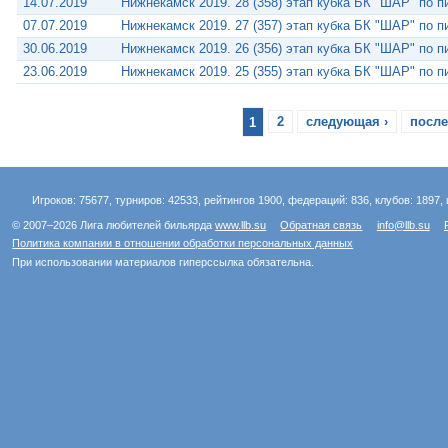
14.07.2019
Нижнекамск 2019. 28 (358) этап кубка БК "ШАР" по 
07.07.2019
Нижнекамск 2019. 27 (357) этап кубка БК "ШАР" по 
30.06.2019
Нижнекамск 2019. 26 (356) этап кубка БК "ШАР" по 
23.06.2019
Нижнекамск 2019. 25 (355) этап кубка БК "ШАР" по 
1
2
следующая ›
после
Игроков: 75677, турниров: 42533, рейтингов 1900, федераций: 836, клубов: 1897, 
© 2007–2026 Лига любителей бильярда
www.llb.su
Обратная связь
info@llb.su
Политика компании в отношении обработки персональных данных
При использовании материалов гиперссылка обязательна.