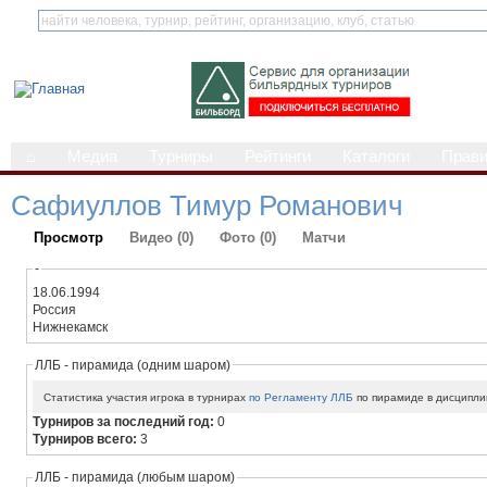
⌂
Медиа
Турниры
Рейтинги
Каталоги
Прав
Сафиуллов Тимур Романович
Просмотр
Видео (0)
Фото (0)
Матчи
-
18.06.1994
Россия
Нижнекамск
ЛЛБ - пирамида (одним шаром)
Статистика участия игрока в турнирах
по Регламенту ЛЛБ
по пирамиде в дисципли
Турниров за последний год:
0
Турниров всего:
3
ЛЛБ - пирамида (любым шаром)