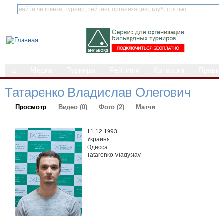
⌂
Медиа
Турниры
Рейтинги
Каталоги
Прав
Татаренко Владислав Олегович
Просмотр
Видео (0)
Фото (2)
Матчи
-
11.12.1993
Украина
Одесса
Tatarenko Vladyslav