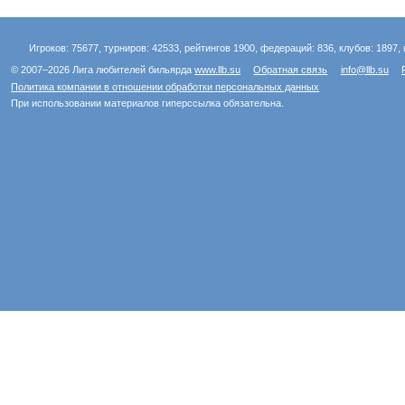
Игроков: 75677, турниров: 42533, рейтингов 1900, федераций: 836, клубов: 1897, 
© 2007–2026 Лига любителей бильярда
www.llb.su
Обратная связь
info@llb.su
Политика компании в отношении обработки персональных данных
При использовании материалов гиперссылка обязательна.