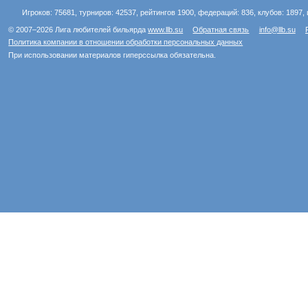
Игроков: 75681, турниров: 42537, рейтингов 1900, федераций: 836, клубов: 1897, 
© 2007–2026 Лига любителей бильярда
www.llb.su
Обратная связь
info@llb.su
Политика компании в отношении обработки персональных данных
При использовании материалов гиперссылка обязательна.