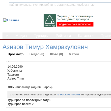
⌂
Медиа
Турниры
Рейтинги
Каталоги
Прав
Азизов Тимур Хамракулович
Просмотр
Видео (0)
Фото (0)
Матчи
-
14.06.1990
Узбекистан
Ташкент
Azizov Timur
ЛЛБ - пирамида (одним шаром)
Статистика участия игрока в турнирах
по Регламенту ЛЛБ
по пирамиде в дисципли
Турниров за последний год:
0
Турниров всего:
2