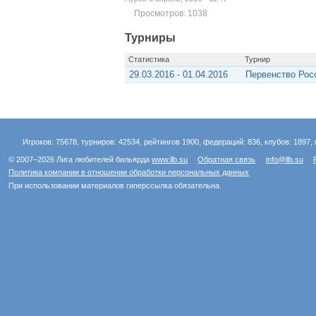
Просмотров: 1038
Турниры
Статистика
Турнир
29.03.2016 - 01.04.2016
Первенство Рос
Игроков: 75678, турниров: 42534, рейтингов 1900, федераций: 836, клубов: 1897, 
© 2007–2026 Лига любителей бильярда
www.llb.su
Обратная связь
info@llb.su
Политика компании в отношении обработки персональных данных
При использовании материалов гиперссылка обязательна.