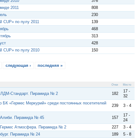
амиде 2010
376
миде 2011
808
рель
230
I CUP» по пулу 2011
139
тябрь
468
нтябрь
313
уст
428
I CUP» по пулу 2010
150
следующая ›
последняя »
Очки
Место
17 -
. ЛДМ-Стандарт. Пирамида № 2
182
32
р БК «Гермес Меркурий» среди постоянных посетителей
239
3 - 4
17 -
. Алиби. Пирамида № 45
157
24
. Гермес Атмосфера. Пирамида № 2
227
3 - 4
рбург. Пирамида № 24
189
5 - 8