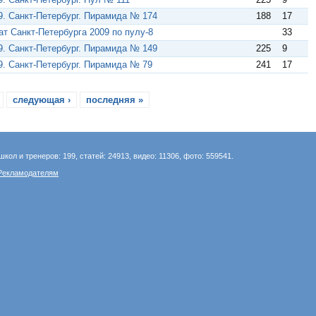
. Санкт-Петербург. Пирамида № 174
188
17
т Санкт-Петербурга 2009 по пулу-8
33
. Санкт-Петербург. Пирамида № 149
225
9
. Санкт-Петербург. Пирамида № 79
241
17
следующая ›
последняя »
школ и тренеров: 199, статей: 24913, видео: 11306, фото: 559541.
Рекламодателям