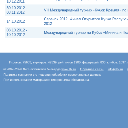
10.12.2011
30.10.2012 -
VII Международный турнир «Кубок Кремля» по
03.11.2012
Саранск 2012. Финал Открытого Кубка Республ
14.10.2012
2012
08.10.2012 -
Международный турнир на Кубок «Минина и По
10.10.2012
Игроков: 75683, турниров: 42539, рейтингов 1900, федераций: 836, клубов: 1897, 
© 2007–2026 Лига любителей бильярда
www.llb.su
Обратная связь
info@llb.su
Политика компании в отношении обработки персональных данных
При использовании материалов гиперссылка обязательна.