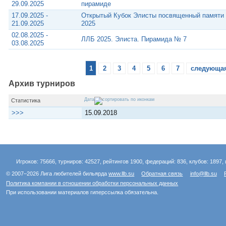
29.09.2025
пирамиде
17.09.2025 -
Открытый Кубок Элисты посвященный памяти 
21.09.2025
2025
02.08.2025 -
ЛЛБ 2025. Элиста. Пирамида № 7
03.08.2025
1
2
3
4
5
6
7
следующая
Архив турниров
Дата
Статистика
>>>
15.09.2018
Игроков: 75666, турниров: 42527, рейтингов 1900, федераций: 836, клубов: 1897, 
© 2007–2026 Лига любителей бильярда
www.llb.su
Обратная связь
info@llb.su
Политика компании в отношении обработки персональных данных
При использовании материалов гиперссылка обязательна.