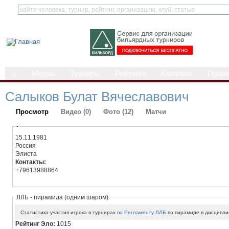
⌂
Медиа
Турниры
Рейтинги
Каталоги
Прав
Салыков Булат Вячеславович
Просмотр
Видео (0)
Фото (12)
Матчи
-
15.11.1981
Россия
Элиста
Контакты:
+79613988864
ЛЛБ - пирамида (одним шаром)
Статистика участия игрока в турнирах
по Регламенту ЛЛБ
по пирамиде в дисципли
Рейтинг Эло:
1015