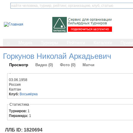
⌂
Медиа
Турниры
Рейтинги
Каталоги
Прав
Горкунов Николай Аркадьевич
Просмотр
Видео (0)
Фото (0)
Матчи
-
03.06.1958
Россия
Калтан
Клуб:
Восьмёрка
Статистика
Турниров:
1
Пирамида:
1
ЛЛБ ID: 1820694