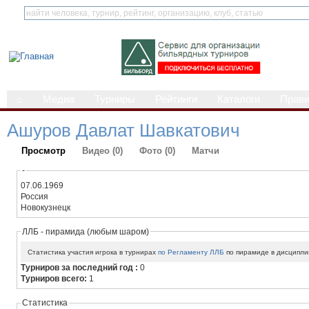
⌂
Медиа
Турниры
Рейтинги
Каталоги
Прав
Ашуров Давлат Шавкатович
Просмотр
Видео (0)
Фото (0)
Матчи
-
07.06.1969
Россия
Новокузнецк
ЛЛБ - пирамида (любым шаром)
Статистика участия игрока в турнирах
по Регламенту ЛЛБ
по пирамиде в дисципли
Турниров за последний год :
0
Турниров всего:
1
Статистика