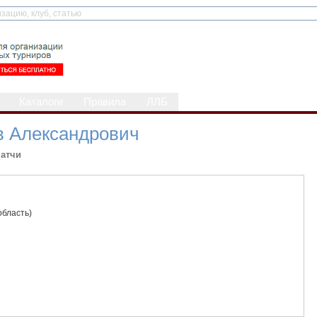
Каталоги
Правила
ЛЛБ
в Александрович
атчи
область)