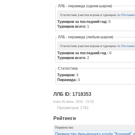
ЛЛБ - пирамида (одним шаром)
Статистика участия игрока в турнирах
по Регламе
Турниров за последний год:
0
Турниров всего:
1
ЛЛБ - пирамида (любым шаром)
Статистика участия игрока в турнирах
по Регламе
Турниров за последний год :
0
Турниров всего:
2
Статистика
Турниров:
3
Пирамида:
3
ЛЛБ ID: 1718353
kuba 26 июнь, 2015 - 21:52
Просмотров: 1792
Рейтинги
Первенство
Первенство бильярдного клуба "Колизей" п