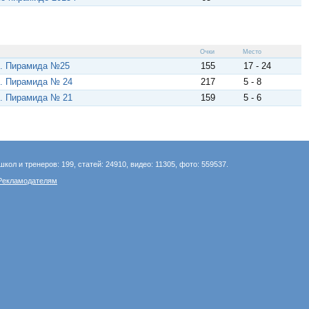
Очки
Место
й. Пирамида №25
155
17 - 24
й. Пирамида № 24
217
5 - 8
й. Пирамида № 21
159
5 - 6
школ и тренеров: 199, статей: 24910, видео: 11305, фото: 559537.
Рекламодателям