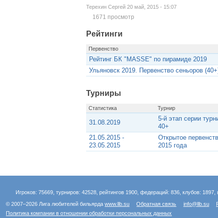
Терехин Сергей 20 май, 2015 - 15:07
1671 просмотр
Рейтинги
Первенство
Рейтинг БК "MASSE" по пирамиде 2019
Ульяновск 2019. Первенство сеньоров (40+
Турниры
Статистика
Турнир
5-й этап серии ту
31.08.2019
40+
21.05.2015 -
Открытое первенств
23.05.2015
2015 года
Игроков: 75669, турниров: 42528, рейтингов 1900, федераций: 836, клубов: 1897, 
© 2007–2026 Лига любителей бильярда
www.llb.su
Обратная связь
info@llb.su
Политика компании в отношении обработки персональных данных