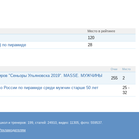
Место в рейтинге
120
) по пирамиде
28
Очки
Место
рниров "Сеньоры Ульяновска 2019". MASSE. МУЖЧИНЫ
255
2
о России по пирамиде среди мужчин старше 50 лет
25 -
32
школ и тренеров: 199, статей: 24910, видео: 11305, фото: 559537.
Рекламодателям