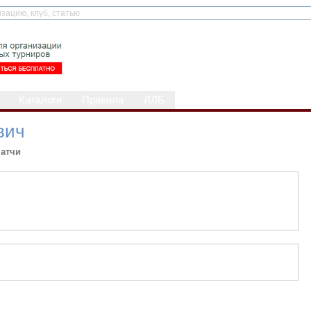
Каталоги
Правила
ЛЛБ
вич
атчи