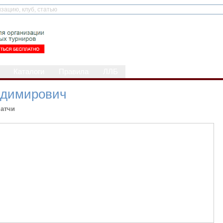
Каталоги
Правила
ЛЛБ
адимирович
атчи