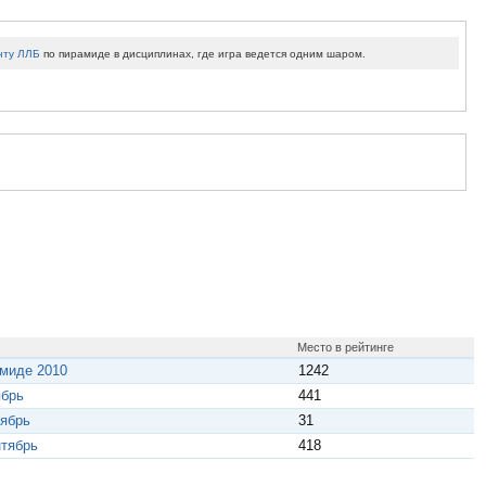
нту ЛЛБ
по пирамиде в дисциплинах, где игра ведется одним шаром.
Место в рейтинге
амиде 2010
1242
ябрь
441
тябрь
31
нтябрь
418