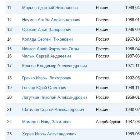
11
Марьян Дмитрий Николаевич
Россия
1989-04
12
Наумов Артём Александрович
Россия
1986-01
13
Орехов Илья Валерьевич
Россия
1986-09
14
Коляда Сергей Тихонович
Россия
1967-10
15
Ибатов Ариф Фарзулла Оглы
Россия
1986-04
16
Чалых Сергей Андреевич
Россия
1987-06
17
Коннов Владимир Александрович
1971-11
18
Гречко Игорь Викторович
Россия
1992-05
19
Гончар Юрий Олегович
Россия
1989-11
20
Лагуткин Николай Александрович
Россия
1969-01
21
Шатилов Сергей Александрович
Россия
1980-02
22
Мамедов Наид Захитович
Азербайджан
1987-06
23
Хорев Игорь Александрович
1989-06