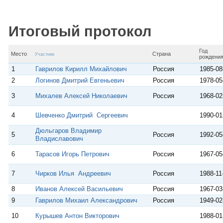
с
A
r
l
R
p
a
a
u
p
m
s
Итоговый протокол
s
n
i
Год
k
Место
Страна
Участник
рождени
i
1
Гаврилов Кирилл Михайлович
Россия
1985-08
2
Логинов Дмитрий Евгеньевич
Россия
1978-05
3
Михалев Алексей Николаевич
Россия
1968-02
4
Шевченко Дмитрий Сергеевич
1990-01
Дюльгаров Владимир
5
Россия
1992-05
Владиславович
6
Тарасов Игорь Петрович
Россия
1967-05
7
Чирков Илья Андреевич
Россия
1988-11
8
Иванов Алексей Васильевич
Россия
1967-03
9
Гаврилов Михаил Александрович
Россия
1949-02
10
Курышев Антон Викторович
1988-01