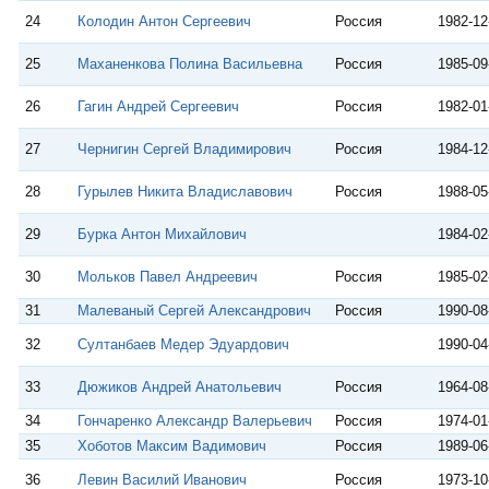
24
Колодин Антон Сергеевич
Россия
1982-12
25
Маханенкова Полина Васильевна
Россия
1985-09
26
Гагин Андрей Сергеевич
Россия
1982-01
27
Чернигин Сергей Владимирович
Россия
1984-12
28
Гурылев Никита Владиславович
Россия
1988-05
29
Бурка Антон Михайлович
1984-02
30
Мольков Павел Андреевич
Россия
1985-02
31
Малеваный Сергей Александрович
Россия
1990-08
32
Султанбаев Медер Эдуардович
1990-04
33
Дюжиков Андрей Анатольевич
Россия
1964-08
34
Гончаренко Александр Валерьевич
Россия
1974-01
35
Хоботов Максим Вадимович
Россия
1989-06
36
Левин Василий Иванович
Россия
1973-10