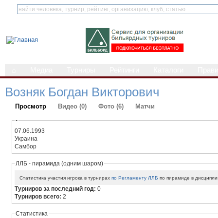
⌂
Медиа
Турниры
Рейтинги
Каталоги
Прав
Возняк Богдан Викторович
Просмотр
Видео (0)
Фото (6)
Матчи
-
07.06.1993
Украина
Самбор
ЛЛБ - пирамида (одним шаром)
Статистика участия игрока в турнирах
по Регламенту ЛЛБ
по пирамиде в дисципли
Турниров за последний год:
0
Турниров всего:
2
Статистика