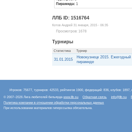
Пирамида:
1
ЛЛБ ID: 1516764
Котов Андрей 31 января, 2015 - 06:35
Просмотров: 1678
Турниры
Статистика
Турнир
Новокузнецк 2015. Ежегодный
31.01.2015
пирамиде
Игроков: 75677, турниров: 42533, рейтингов 1900, федераций: 836, клубов: 1897, 
© 2007–2026 Лига любителей бильярда
www.llb.su
Обратная связь
info@llb.su
Политика компании в отношении обработки персональных данных
При использовании материалов гиперссылка обязательна.