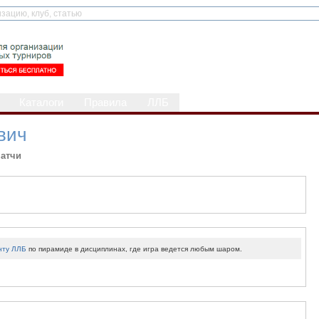
Каталоги
Правила
ЛЛБ
вич
атчи
нту ЛЛБ
по пирамиде в дисциплинах, где игра ведется любым шаром.