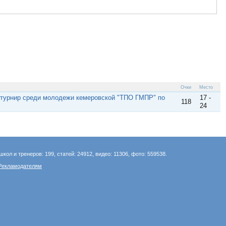
Очки
Место
 турнир среди молодежи кемеровской "ТПО ГМПР" по
17 -
118
24
школ и тренеров: 199, статей: 24912, видео: 11306, фото: 559538.
Рекламодателям