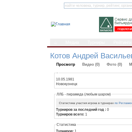
⌂
Медиа
Турниры
Рейтинги
Котов Андрей Василье
Просмотр
Видео (0)
Фото (0)
М
-
10.05.1981
Новокузнецк
ЛЛБ - пирамида (любым шаром)
Статистика участия игрока в турнирах
по Регламе
Турниров за последний год :
0
Турниров всего:
1
Статистика
Турниров:
1