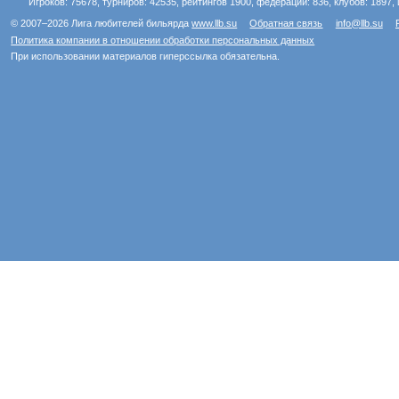
Игроков: 75678, турниров: 42535, рейтингов 1900, федераций: 836, клубов: 1897, 
© 2007–2026 Лига любителей бильярда
www.llb.su
Обратная связь
info@llb.su
Политика компании в отношении обработки персональных данных
При использовании материалов гиперссылка обязательна.