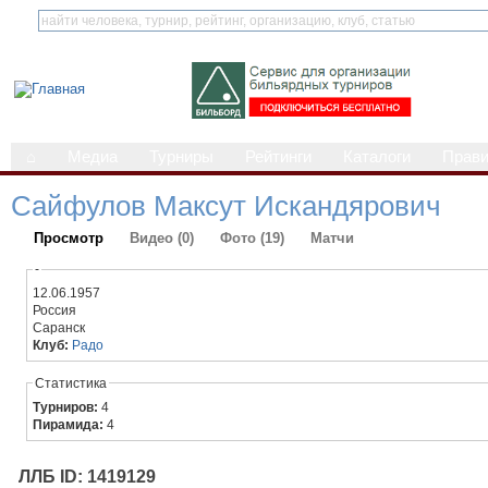
⌂
Медиа
Турниры
Рейтинги
Каталоги
Прав
Сайфулов Максут Искандярович
Просмотр
Видео (0)
Фото (19)
Матчи
-
12.06.1957
Россия
Саранск
Клуб:
Радо
Статистика
Турниров:
4
Пирамида:
4
ЛЛБ ID: 1419129