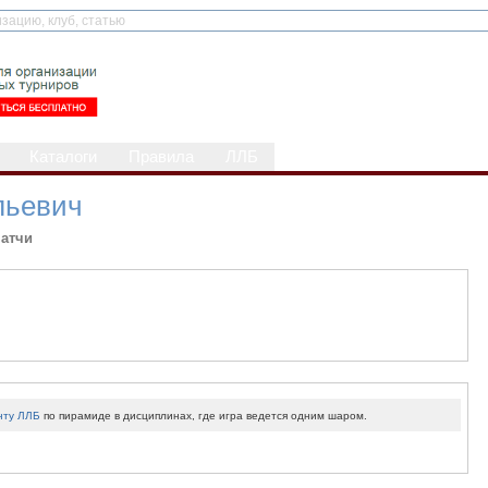
Каталоги
Правила
ЛЛБ
льевич
атчи
нту ЛЛБ
по пирамиде в дисциплинах, где игра ведется одним шаром.