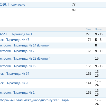
016, I полугодие
77
99
Очки
Место
MASSE. Пирамида № 1
275
9 - 12
вск. Пирамида № 47
174
5 - 6
иктория. Пирамида № 14 (Биллия)
8
иктория. Пирамида № 7
168
9 - 12
иктория. Пирамида № 22 (Биллия)
15
Виктория. Пирамида № 19
153
9 - 12
13 -
вск. Пирамида № 34
162
16
17 -
вск. Пирамида № 9
141
24
13 -
иктория. Пирамида № 1
163
16
тборочный этап международного кубка "Старт-
17 -
24