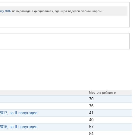
нту ЛЛБ
по пирамиде в дисциплинах, где игра ведется любым шаром.
Место в рейтинге
70
76
17, за II полугодие
41
40
16, за II полугодие
57
84