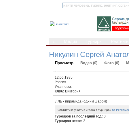
⌂
Медиа
Турниры
Рейтинги
Никулин Сергей Анато
Просмотр
Видео (0)
Фото (0)
М
-
12.06.1985
Россия
Ульяновск
Клуб:
Виктория
ЛЛБ - пирамида (одним шаром)
Статистика участия игрока в турнирах
по Регламе
Турниров за последний год:
0
Турниров всего:
2