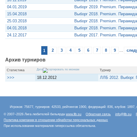
04.01.2019
Выборг 2019. Premium. Пирамид
15.04.2018
Выборг 2018. Premium. Пирамид
25.03.2018
Выборг 2018. Premium. Пирамид
04.01.2018
Выборг 2018. Premium. Пирамид
24.12.2017
Выборг 2017. Premium. Пирамид
1
2
3
4
5
6
7
8
9
…
след
Архив турниров
Дата
Статистика
Турнир
>>>
18.12.2012
ЛЛБ 2012. Выборг.
Игроков: 75677, турниров: 42533, рейтингов 1900, федераций: 836, клубов: 1897, 
© 2007–2026 Лига любителей бильярда
www.llb.su
Обратная связь
info@llb.su
Политика компании в отношении обработки персональных данных
При использовании материалов гиперссылка обязательна.