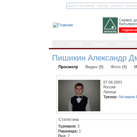
⌂
Медиа
Турниры
Рейтинги
Пишикин Александр Д
Просмотр
Видео (0)
Фото (4)
М
-
07.06.2001
Россия
Липецк
Тренер:
Литаврин 
Статистика
Турниров:
3
Пирамида:
1
Пул:
2