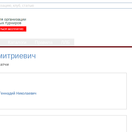
Каталоги
Правила
ЛЛБ
митриевич
атчи
Геннадий Николаевич