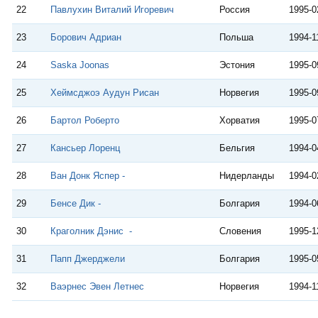
22
Павлухин Виталий Игоревич
Россия
1995-0
23
Борович Адриан
Польша
1994-1
24
Saska Joonas
Эстония
1995-0
25
Хеймсджоэ Аудун Рисан
Норвегия
1995-0
26
Бартол Роберто
Хорватия
1995-0
27
Кансьер Лоренц
Бельгия
1994-0
28
Ван Донк Яспер -
Нидерланды
1994-0
29
Бенсе Дик -
Болгария
1994-0
30
Краголник Дэнис -
Словения
1995-1
31
Папп Джерджели
Болгария
1995-0
32
Ваэрнес Эвен Летнес
Норвегия
1994-1