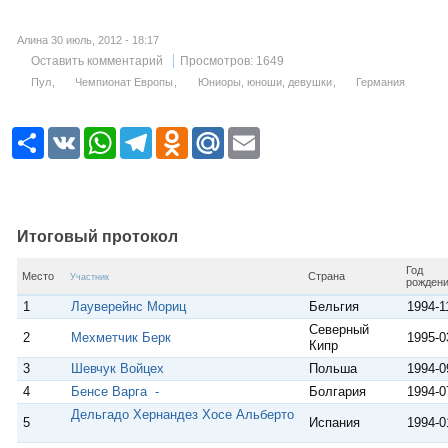
Алина 30 июль, 2012 - 18:17
Оставить комментарий
Просмотров: 1649
Пул
Чемпионат Европы
Юниоры, юноши, девушки
Германия
Р
V
W
T
O
M
E
е
K
h
e
d
a
m
с
a
l
n
i
a
у
t
e
o
l
i
р
s
g
k
.
l
с
A
r
l
R
p
a
a
u
Итоговый протокол
p
m
s
s
Год
Место
Страна
n
Участник
рожден
i
1
Лауверейнс Мориц
Бельгия
1994-1
k
i
Северный
2
Мехметчик Берк
1995-0
Кипр
3
Шевчук Войцех
Польша
1994-0
4
Бенсе Варга -
Болгария
1994-0
Дельгадо Хернандез Хосе Альберто
5
Испания
1994-0