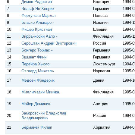
6
Димов Радостин
Болгария
1994-0
7
Вольф Ян-Хенрик
Германия
1994-0
8
Фортунски Маркел
Польша
1994-0
9
Бласко Альваро -
Испания
1994-1
10
Фишер Кристиан
Швеция
1994-0
11
Вирранкоски Аапо -
Финляндия
1995-1
12
Сероштан Андрей Викторович
Россия
1995-0
13
Бонгерс Тобиас -
Германия
1995-0
14
Эшмент Финн
Германия
1994-0
15
Перейра Хьюго
Люксембург
1994-0
16
Оэгаард Микаэль
Норвегия
1995-0
17
Мэдсен Фредерик
Дания
1994-1
18
Миллимаэки Миикка
Финляндия
1995-0
19
Майер Доминик
Австрия
1995-0
Заборовский Владислав
20
Россия
1994-0
Владимирович
21
Берманек Филип
Хорватия
1994-0