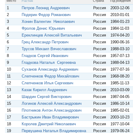
Место
Страна
Год рождения
Участник
n
1
Петров Леонид Андреевич
Россия
2003-12-06
i
k
2
Подерин Федор Романович
Россия
2010-01-01
i
3
Хонин Валентин Николаевич
Россия
1984-01-23
4
Фролов Денис Юрьевич
Россия
1984-11-03
5
Ереклинцев Алексей Витальевич
Россия
1974-04-20
6
Грец Александр Петрович
Россия
1990-06-16
7
Трусов Михаил Вячеславович
Россия
1988-03-10
8
Гладков Сергей Иванович
Россия
1957-07-13
9
Гладкова Наталья Сергеевна
Россия
1988-04-13
10
Суханов Александр Андреевич
Россия
1977-07-16
11
Слепченков Федор Михайлович
Россия
1968-08-20
12
Слепченков Илья Сергеевич
Россия
1985-11-13
13
Казак Кирилл Андреевич
Россия
2010-03-09
14
Шардин Сергей Викторович
Россия
1987-04-05
15
Логинов Алексей Александрович
Россия
1986-10-14
16
Плотников Антон Александрович
Россия
1985-02-01
17
Бастрыкин Иван Владимирович
Россия
2003-10-23
18
Королев Дмитрий Николаевич
Россия
1977-10-04
19
Первушина Наталья Владимировна
Россия
1979-06-24