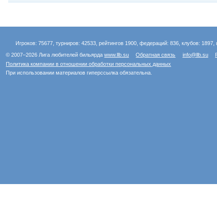
Игроков: 75677, турниров: 42533, рейтингов 1900, федераций: 836, клубов: 1897, 
© 2007–2026 Лига любителей бильярда
www.llb.su
Обратная связь
info@llb.su
Политика компании в отношении обработки персональных данных
При использовании материалов гиперссылка обязательна.