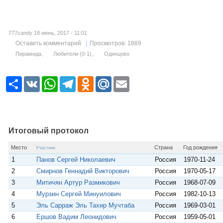
777candy 18 июнь, 2017 - 11:01
Оставить комментарий
Просмотров: 1889
Пирамида
Любители (0-1)
Одинцово
Р
V
W
T
O
M
E
е
K
h
e
d
a
m
с
a
l
n
i
a
у
t
e
o
l
i
р
s
g
k
.
l
с
A
r
l
R
p
a
a
u
Итоговый протокол
p
m
s
s
Место
Страна
Год рождения
Участник
n
1
Панов Сергей Николаевич
Россия
1970-11-24
i
k
2
Смирнов Геннадий Викторович
Россия
1970-05-17
i
3
Митичян Артур Размикович
Россия
1968-07-09
4
Мурзин Сергей Минуилович
Россия
1982-10-13
5
Эль Сарраж Эль Тахир Мучтаба
Россия
1969-03-01
6
Ершов Вадим Леонидович
Россия
1959-05-01