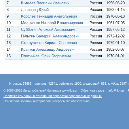
7
Шмелев Василий Иванович
Россия
1956-06-20
8
Лавренец Юрий
Россия
1963-01-15
9
Королев Геннадий Анатольевич
Россия
1970-05-18
10
Мальченко Николай Владимирович
Россия
1961-07-05
11
Субботин Алексей Алексеевич
Россия
1957-05-12
12
Галыгин Валерий Александрович
Россия
1972-12-02
13
Стогнушенко Кирилл Сергеевич
Россия
1979-01-10
14
Крачков Александр Андреевич
Россия
1982-06-07
15
Плотников Юрий Георгиевич
Россия
1970-01-01
Игроков: 75685, турниров: 42541, рейтингов 1900, федераций: 836, клубов: 1897, 
© 2007–2026 Лига любителей бильярда
www.llb.su
Обратная связь
info@llb.su
Политика компании в отношении обработки персональных данных
При использовании материалов гиперссылка обязательна.