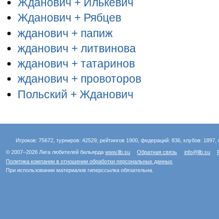
Жданович + Илькевич
Жданович + Рябцев
жданович + папиж
жданович + литвинова
жданович + татаринов
жданович + провоторов
Польский + Жданович
Игроков: 75672, турниров: 42529, рейтингов 1900, федераций: 836, клубов: 1897, 
© 2007–2026 Лига любителей бильярда
www.llb.su
Обратная связь
info@llb.su
Политика компании в отношении обработки персональных данных
При использовании материалов гиперссылка обязательна.