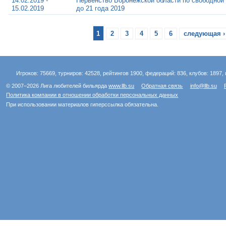
14.02.2019 -
Первенство Воронежской области по cвободной
15.02.2019
до 21 года 2019
1
2
3
4
5
6
следующая ›
Игроков: 75669, турниров: 42528, рейтингов 1900, федераций: 836, клубов: 1897, 
© 2007–2026 Лига любителей бильярда
www.llb.su
Обратная связь
info@llb.su
Политика компании в отношении обработки персональных данных
При использовании материалов гиперссылка обязательна.