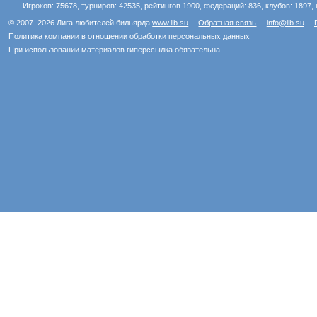
Игроков: 75678, турниров: 42535, рейтингов 1900, федераций: 836, клубов: 1897, 
© 2007–2026 Лига любителей бильярда
www.llb.su
Обратная связь
info@llb.su
Политика компании в отношении обработки персональных данных
При использовании материалов гиперссылка обязательна.