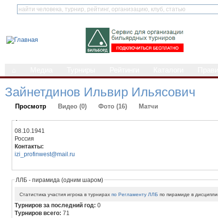
⌂
Медиа
Турниры
Рейтинги
Каталоги
Прав
Зайнетдинов Ильвир Ильясович
Просмотр
Видео (0)
Фото (16)
Матчи
-
08.10.1941
Россия
Контакты:
izi_profinwest@mail.ru
ЛЛБ - пирамида (одним шаром)
Статистика участия игрока в турнирах
по Регламенту ЛЛБ
по пирамиде в дисципли
Турниров за последний год:
0
Турниров всего:
71