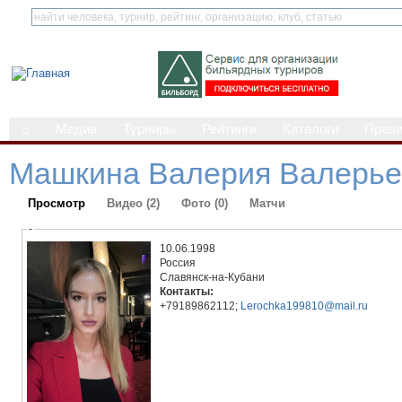
⌂
Медиа
Турниры
Рейтинги
Каталоги
Прав
Машкина Валерия Валерье
Просмотр
Видео (2)
Фото (0)
Матчи
-
10.06.1998
Россия
Славянск-на-Кубани
Контакты:
+79189862112;
Lerochka199810@mail.ru