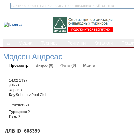
⌂
Медиа
Турниры
Рейтинги
Каталоги
Прав
Мэдсен Андреас
Просмотр
Видео (0)
Фото (0)
Матчи
-
14.02.1997
Дания
Херлев
Клуб:
Herlev Pool Club
Статистика
Турниров:
2
Пул:
2
ЛЛБ ID: 608399