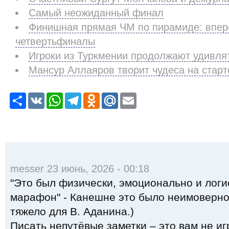
Самый неожиданный финал
Финишная прямая ЧМ по пирамиде: впер
четвертьфиналы
Игроки из Туркмении продолжают удивля
Мансур Аллаяров творит чудеса на старт
Р
V
W
T
O
M
E
е
K
h
e
d
a
m
с
a
l
n
i
a
у
t
e
o
l
i
р
s
g
k
.
l
с
A
r
l
R
p
a
a
u
p
m
s
s
messer 23 июнь, 2026 - 00:18
n
i
"Это был физически, эмоционально и лог
k
i
марафон" - Канешне это было неимоверно
тяжело для В. Аданина.)
Писать непутёвые заметки – это вам не иг