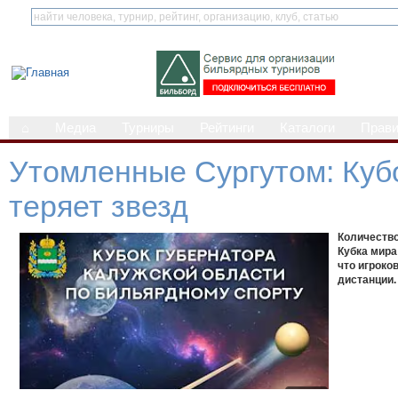
⌂
Медиа
Турниры
Рейтинги
Каталоги
Прав
Утомленные Сургутом: Кубо
теряет звезд
Количество
Кубка мира
что игроко
дистанции.