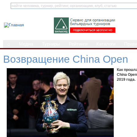
⌂
Медиа
Турниры
Рейтинги
Каталоги
Прав
Возвращение China Open
Как прошл
China Open
2019 года.