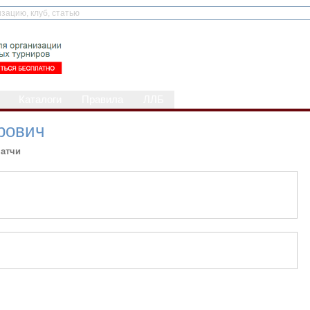
Каталоги
Правила
ЛЛБ
рович
атчи