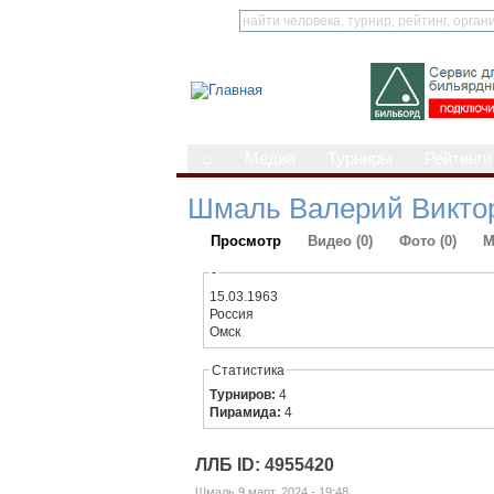
⌂
Медиа
Турниры
Рейтинги
Шмаль Валерий Викто
Просмотр
Видео (0)
Фото (0)
М
-
15.03.1963
Россия
Омск
Статистика
Турниров:
4
Пирамида:
4
ЛЛБ ID: 4955420
Шмаль 9 март, 2024 - 19:48