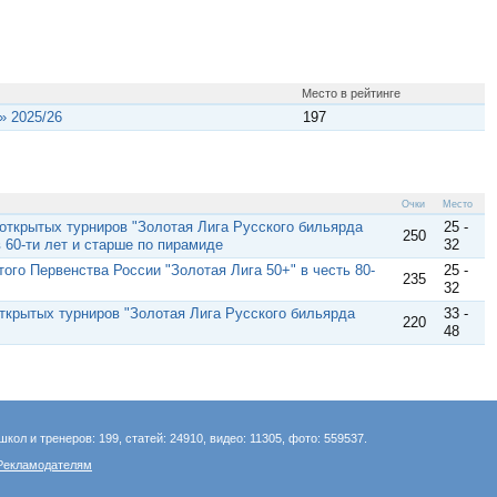
Место в рейтинге
» 2025/26
197
Очки
Место
и открытых турниров "Золотая Лига Русского бильярда
25 -
250
 60-ти лет и старше по пирамиде
32
того Первенства России "Золотая Лига 50+" в честь 80-
25 -
235
32
открытых турниров "Золотая Лига Русского бильярда
33 -
220
48
школ и тренеров: 199, статей: 24910, видео: 11305, фото: 559537.
Рекламодателям