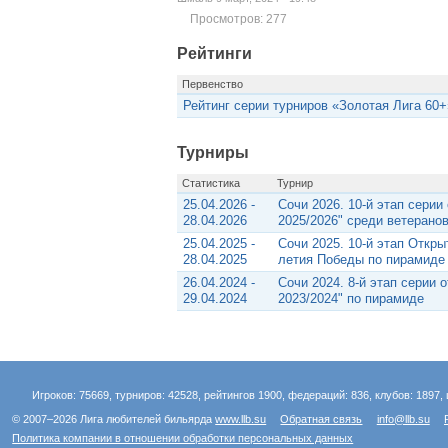
Просмотров: 277
Рейтинги
Первенство
Рейтинг серии турниров «Золотая Лига 60+
Турниры
Статистика
Турнир
25.04.2026 -
Сочи 2026. 10-й этап сери
28.04.2026
2025/2026" среди ветеранов
25.04.2025 -
Сочи 2025. 10-й этап Откры
28.04.2025
летия Победы по пирамиде
26.04.2024 -
Сочи 2024. 8-й этап серии 
29.04.2024
2023/2024" по пирамиде
Игроков: 75669, турниров: 42528, рейтингов 1900, федераций: 836, клубов: 1897, 
© 2007–2026 Лига любителей бильярда
www.llb.su
Обратная связь
info@llb.su
Политика компании в отношении обработки персональных данных