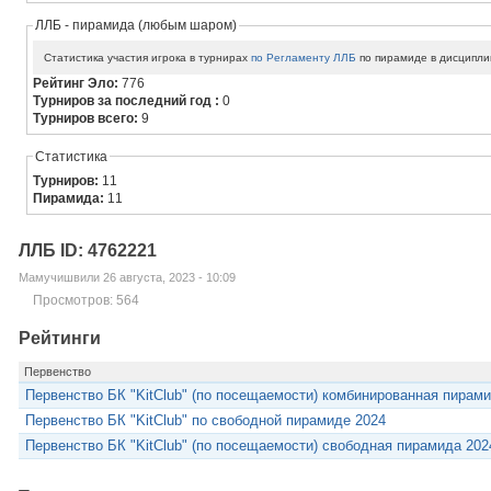
ЛЛБ - пирамида (любым шаром)
Статистика участия игрока в турнирах
по Регламенту ЛЛБ
по пирамиде в дисципли
Рейтинг Эло:
776
Турниров за последний год :
0
Турниров всего:
9
Статистика
Турниров:
11
Пирамида:
11
ЛЛБ ID: 4762221
Мамучишвили 26 августа, 2023 - 10:09
Просмотров: 564
Рейтинги
Первенство
Первенство БК "KitClub" (по посещаемости) комбинированная пирами
Первенство БК "KitClub" по свободной пирамиде 2024
Первенство БК "KitClub" (по посещаемости) свободная пирамида 202