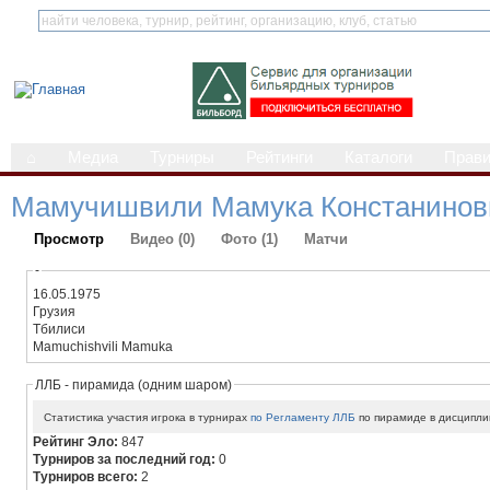
⌂
Медиа
Турниры
Рейтинги
Каталоги
Прав
Мамучишвили Мамука Констанинов
Просмотр
Видео (0)
Фото (1)
Матчи
-
16.05.1975
Грузия
Тбилиси
Mamuchishvili Mamuka
ЛЛБ - пирамида (одним шаром)
Статистика участия игрока в турнирах
по Регламенту ЛЛБ
по пирамиде в дисципли
Рейтинг Эло:
847
Турниров за последний год:
0
Турниров всего:
2