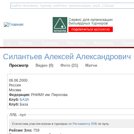
⌂
Медиа
Турниры
Рейтинги
Каталоги
Прав
Силантьев Алексей Александрович
Просмотр
Видео (0)
Фото (21)
Матчи
-
06.06.2000
Россия
Москва
Федерация:
РНИМУ им. Пирогова
Клуб:
БАЗА
Клуб:
База
ЛЛБ - пул
Статистика участия игрока в турнирах
по Регламенту ЛЛБ
по пулу.
Рейтинг Эло:
759