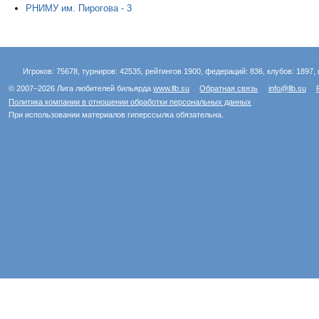
РНИМУ им. Пирогова - 3
Игроков: 75678, турниров: 42535, рейтингов 1900, федераций: 836, клубов: 1897, 
© 2007–2026 Лига любителей бильярда
www.llb.su
Обратная связь
info@llb.su
Политика компании в отношении обработки персональных данных
При использовании материалов гиперссылка обязательна.