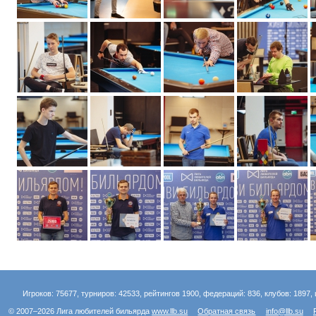
Игроков: 75677, турниров: 42533, рейтингов 1900, федераций: 836, клубов: 1897, 
© 2007–2026 Лига любителей бильярда
www.llb.su
Обратная связь
info@llb.su