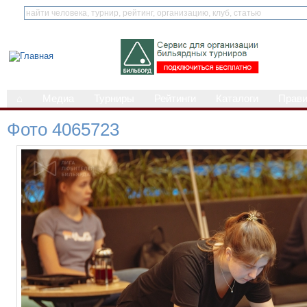
⌂
Медиа
Турниры
Рейтинги
Каталоги
Прав
Фото 4065723